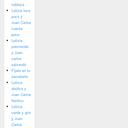
nobleza
Letizia luce
poco y
Juan Carlos
cuenta
poco
Letizia
premiando
y Juan
carlos
salvando
Fíjate en tu
secretaria
Letizia
abúlica y
Juan Carlos
heróico
Letizia
verde y gris
y Juan
Carlos