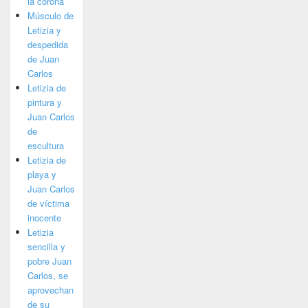
la corona
Músculo de
Letizia y
despedida
de Juan
Carlos
Letizia de
pintura y
Juan Carlos
de
escultura
Letizia de
playa y
Juan Carlos
de víctima
inocente
Letizia
sencilla y
pobre Juan
Carlos, se
aprovechan
de su