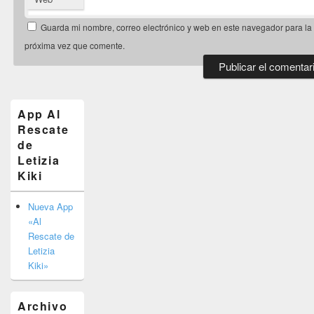
Guarda mi nombre, correo electrónico y web en este navegador para la
próxima vez que comente.
El
área
de
App Al
widget
Rescate
barra
de
lateral
primaria
Letizia
Kiki
Nueva App
«Al
Rescate de
Letizia
Kiki»
Archivo