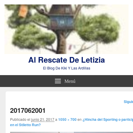
Al Rescate De Letizia
El Blog De Kiki Y Las Ardillas
Menú
Nave
Sigu
de
2017062001
imág
Publicado el
junio 21, 2017
a
1050 × 700
en
¿Hincha del Sporting o partic
en el Stiletto Run?