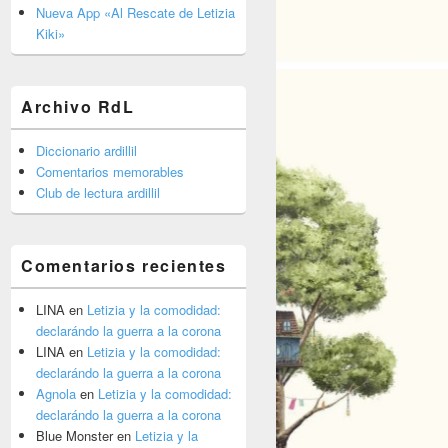
barra
Nueva App «Al Rescate de Letizia
lateral
Kiki»
primaria
Archivo RdL
Diccionario ardillil
Comentarios memorables
Club de lectura ardillil
Comentarios recientes
LINA
en
Letizia y la comodidad:
declarándo la guerra a la corona
LINA
en
Letizia y la comodidad:
declarándo la guerra a la corona
Agnola
en
Letizia y la comodidad:
declarándo la guerra a la corona
Blue Monster
en
Letizia y la