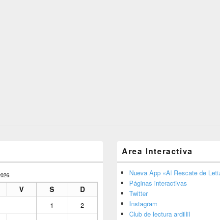
Area Interactiva
Nueva App «Al Rescate de Letiz
026
Páginas interactivas
V
S
D
Twitter
Instagram
1
2
Club de lectura ardillil