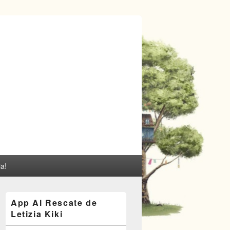
ia!
El
App Al Rescate de
área
Letizia Kiki
de
widget