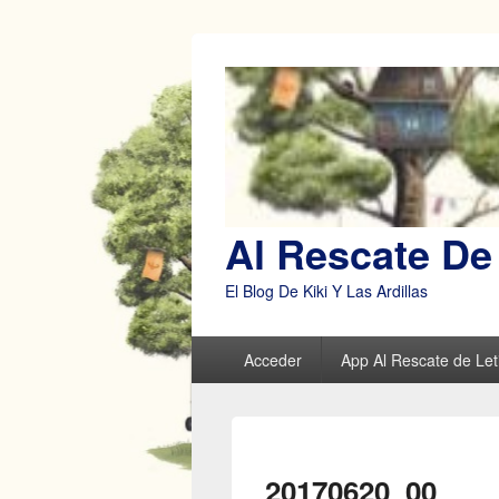
Al Rescate De 
El Blog De Kiki Y Las Ardillas
Menú
Acceder
App Al Rescate de Leti
principal
20170620_00