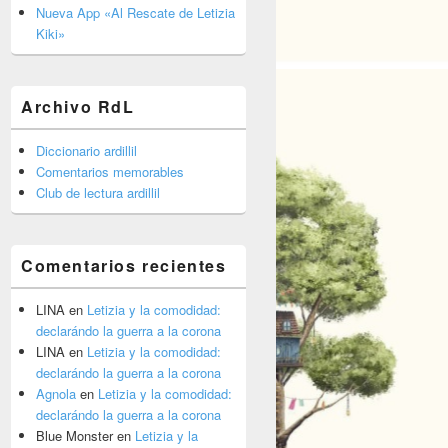
barra
Nueva App «Al Rescate de Letizia
lateral
Kiki»
primaria
Archivo RdL
Diccionario ardillil
Comentarios memorables
Club de lectura ardillil
Comentarios recientes
LINA
en
Letizia y la comodidad:
declarándo la guerra a la corona
LINA
en
Letizia y la comodidad:
declarándo la guerra a la corona
Agnola
en
Letizia y la comodidad:
declarándo la guerra a la corona
Blue Monster
en
Letizia y la