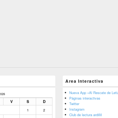
Area Interactiva
Nueva App «Al Rescate de Letiz
026
Páginas interactivas
V
S
D
Twitter
Instagram
1
2
Club de lectura ardillil