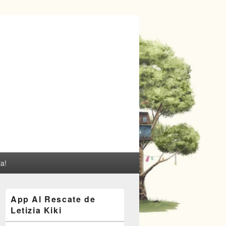
ia!
El
App Al Rescate de
área
Letizia Kiki
de
widget