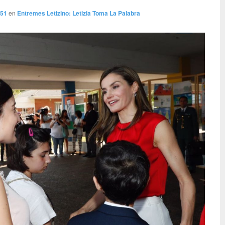
851
en
Entremes Letizino: Letizia Toma La Palabra