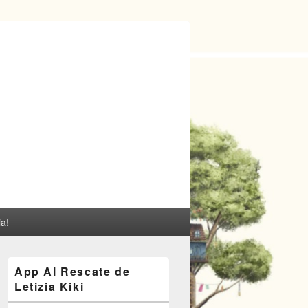
ia!
El
App Al Rescate de
área
Letizia Kiki
de
widget