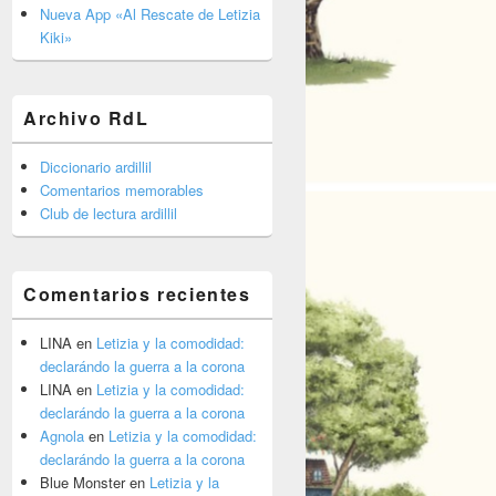
barra
Nueva App «Al Rescate de Letizia
lateral
Kiki»
primaria
Archivo RdL
Diccionario ardillil
Comentarios memorables
Club de lectura ardillil
Comentarios recientes
LINA
en
Letizia y la comodidad:
declarándo la guerra a la corona
LINA
en
Letizia y la comodidad:
declarándo la guerra a la corona
Agnola
en
Letizia y la comodidad:
declarándo la guerra a la corona
Blue Monster
en
Letizia y la