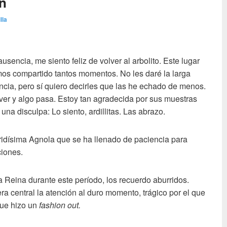
n
lla
encia, me siento feliz de volver al arbolito. Este lugar
os compartido tantos momentos. No les daré la larga
ncia, pero sí quiero decirles que las he echado de menos.
ver y algo pasa. Estoy tan agradecida por sus muestras
na disculpa: Lo siento, ardillitas. Las abrazo.
idísima Agnola que se ha llenado de paciencia para
ciones.
 Reina durante este período, los recuerdo aburridos.
ra central la atención al duro momento, trágico por el que
que hizo un
fashion out.