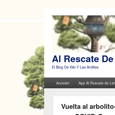
Al Rescate De 
El Blog De Kiki Y Las Ardillas
Menú
Acceder
App Al Rescate de Leti
principal
Vuelta al arbolit