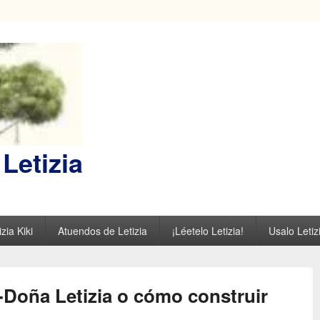
Letizia
zia Kiki
Atuendos de Letizia
¡Léetelo Letizia!
Usalo Letiz
o-Doña Letizia o cómo construir