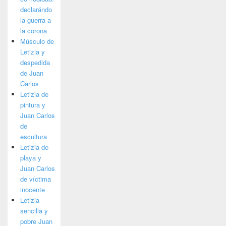
declarándo
la guerra a
la corona
Músculo de
Letizia y
despedida
de Juan
Carlos
Letizia de
pintura y
Juan Carlos
de
escultura
Letizia de
playa y
Juan Carlos
de víctima
inocente
Letizia
sencilla y
pobre Juan