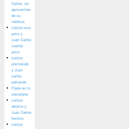
Carlos, se
aprovechan
de su
nobleza
Letizia luce
poco y
Juan Carlos
cuenta
poco
Letizia
premiando
y Juan
carlos
salvando
Fíjate en tu
secretaria
Letizia
abúlica y
Juan Carlos
heróico
Letizia