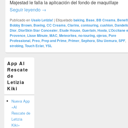
Majestad le falla la aplicación del fondo de maquillaje
Materiales fantásticos y cómo aplicarlos
Seguir leyendo
→
Publicado en
Usalo Letizia!
|
Etiquetado
baking
,
Base
,
BB Creams
,
Benefi
Bobby Brown
,
Boeing
,
CC Creams
,
Clarins
,
contouring
,
cushion
,
Dandeli
Dior
,
DiorSkin Star Concealer
,
Etude House
,
Guerlain
,
Hoola
,
L’Occitane 
Provence
,
Lisse Minute
,
MAC
,
Meteorites
,
no-touring
,
ojeras
,
Pore
Professional
,
Preo
,
Prep and Prime
,
Primer
,
Sephora
,
Shu Uemura
,
SPF
,
strobing
,
Touch Eclat
,
YSL
El
App Al
área
Rescate
de
widget
de
barra
Letizia
lateral
Kiki
primaria
Nueva App
«Al
Rescate de
Letizia
Kiki»