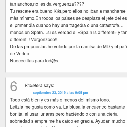
tan anchos,no les da verguenza????
Tu rescate era bueno Kiki,pero ellos no iban a mancharse 
màs mìnimo.En todos los paìses se desplaza el jefe del e
el primer dìa cuando hay una tragedia o una catastrofe…
menos en Spain…sì es verdad el «Spain is different» y ta
different!!! Vergonzoso!!
De las propuestas he votado por la camisa de MD y el pa
de Verino.
Nuececillas para tod@s.
6
Violetera
says:
septiembre 23, 2019 a las 9:05 pm
Todo está bien y es más o menos del mismo tono.
Letizia me gusta como va. La blusa la encuentro bastante
bonita, el usar lunares pero haciéndolo con una cierta
sobriedad siempre me ha caído en gracia. Ayudan mucho 