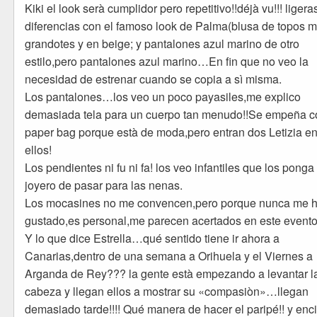
Kiki el look serà cumplidor pero repetitivo!!déjà vu!!! ligera
diferencias con el famoso look de Palma(blusa de topos 
grandotes y en beige; y pantalones azul marino de otro
estilo,pero pantalones azul marino…En fin que no veo la
necesidad de estrenar cuando se copia a sì misma.
Los pantalones…los veo un poco payasiles,me explico
demasiada tela para un cuerpo tan menudo!!Se empeña c
paper bag porque està de moda,pero entran dos Letizia e
ellos!
Los pendientes ni fu ni fa! los veo infantiles que los ponga
joyero de pasar para las nenas.
Los mocasines no me convencen,pero porque nunca me 
gustado,es personal,me parecen acertados en este evento
Y lo que dice Estrella…qué sentido tiene ir ahora a
Canarias,dentro de una semana a Orihuela y el Viernes a
Arganda de Rey??? la gente està empezando a levantar l
cabeza y llegan ellos a mostrar su «compasiòn»…llegan
demasiado tarde!!!! Qué manera de hacer el paripé!! y en