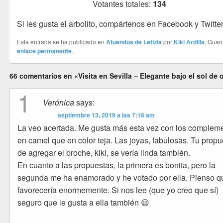
Votantes totales:
134
Si les gusta el arbolito, compártenos en Facebook y Twitter
Esta entrada se ha publicado en
Atuendos de Letizia
por
Kiki Ardilla
. Guar
enlace permanente
.
66 comentarios en «Visita en Sevilla – Elegante bajo el sol de
1
Verónica
says:
septiembre 13, 2019 a las 7:16 am
La veo acertada. Me gusta más esta vez con los complem
en camel que en color teja. Las joyas, fabulosas. Tu propu
de agregar el broche, kiki, se vería linda también.
En cuanto a las propuestas, la primera es bonita, pero la
segunda me ha enamorado y he votado por ella. Pienso q
favorecería enormemente. Si nos lee (que yo creo que sí)
seguro que le gusta a ella también 😃