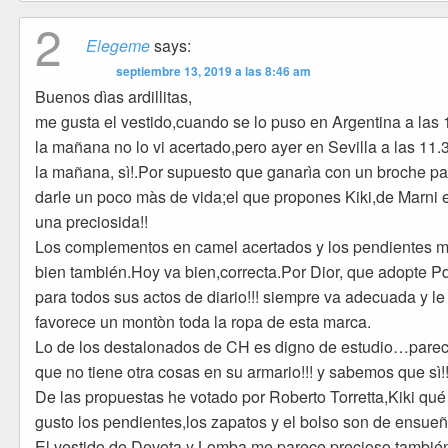
2
Elegeme
says:
septiembre 13, 2019 a las 8:46 am
Buenos dìas ardillitas,
me gusta el vestido,cuando se lo puso en Argentina a las 
la mañana no lo vi acertado,pero ayer en Sevilla a las 11.
la mañana, sì!.Por supuesto que ganarìa con un broche pa
darle un poco màs de vida;el que propones Kiki,de Marni 
una preciosida!!
Los complementos en camel acertados y los pendientes 
bien también.Hoy va bien,correcta.Por Dior, que adopte 
para todos sus actos de diario!!! siempre va adecuada y le
favorece un montòn toda la ropa de esta marca.
Lo de los destalonados de CH es digno de estudio…pare
que no tiene otra cosas en su armario!!! y sabemos que sì!!
De las propuestas he votado por Roberto Torretta,Kiki qué
gusto los pendientes,los zapatos y el bolso son de ensueño
El vestido de Devota y Lomba me parece precioso tambié