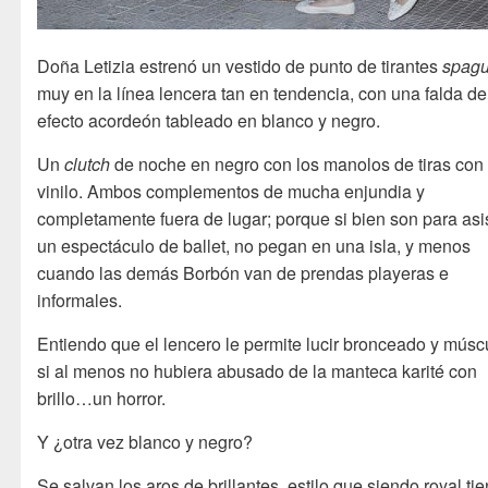
Doña Letizia estrenó un vestido de punto de tirantes
spagu
muy en la línea lencera tan en tendencia, con una falda de
efecto acordeón tableado en blanco y negro.
Un
clutch
de noche en negro con los manolos de tiras con
vinilo. Ambos complementos de mucha enjundia y
completamente fuera de lugar; porque si bien son para asis
un espectáculo de ballet, no pegan en una isla, y menos
cuando las demás Borbón van de prendas playeras e
informales.
Entiendo que el lencero le permite lucir bronceado y músc
si al menos no hubiera abusado de la manteca karité con
brillo…un horror.
Y ¿otra vez blanco y negro?
Se salvan los aros de brillantes, estilo que siendo royal ti