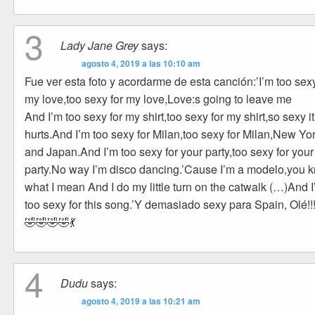
3
Lady Jane Grey
says:
agosto 4, 2019 a las 10:10 am
Fue ver esta foto y acordarme de esta canción:’I’m too sexy
my love,too sexy for my love,Love:s going to leave me
And I’m too sexy for my shirt,too sexy for my shirt,so sexy it
hurts.And I’m too sexy for Milan,too sexy for Milan,New Yo
and Japan.And I’m too sexy for your party,too sexy for your
party.No way I’m disco dancing.’Cause I’m a modelo,you 
what I mean And I do my little turn on the catwalk (…)And 
too sexy for this song.’Y demasiado sexy para Spain, Olé!!
🤣🤣🤣🤣💃
4
Dudu
says:
agosto 4, 2019 a las 10:21 am