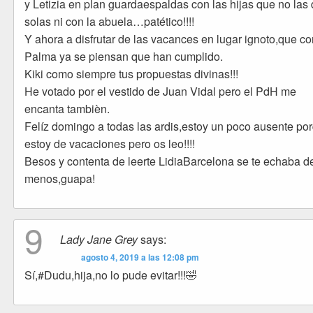
y Letizia en plan guardaespaldas con las hijas que no las 
solas ni con la abuela…patético!!!!
Y ahora a disfrutar de las vacances en lugar ignoto,que c
Palma ya se piensan que han cumplido.
Kiki como siempre tus propuestas divinas!!!
He votado por el vestido de Juan Vidal pero el PdH me
encanta tambièn.
Felíz domingo a todas las ardis,estoy un poco ausente po
estoy de vacaciones pero os leo!!!!
Besos y contenta de leerte LidiaBarcelona se te echaba d
menos,guapa!
9
Lady Jane Grey
says:
agosto 4, 2019 a las 12:08 pm
Sí,#Dudu,hija,no lo pude evitar!!!🤣