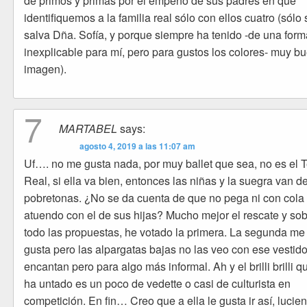
de primos y primas por el empeño de sus padres en que
identifiquemos a la familia real sólo con ellos cuatro (sólo 
salva Dña. Sofía, y porque siempre ha tenido -de una form
inexplicable para mí, pero para gustos los colores- muy b
imagen).
7
MARTABEL
says:
agosto 4, 2019 a las 11:07 am
Uf…. no me gusta nada, por muy ballet que sea, no es el T
Real, si ella va bien, entonces las niñas y la suegra van d
pobretonas. ¿No se da cuenta de que no pega ni con cola
atuendo con el de sus hijas? Mucho mejor el rescate y so
todo las propuestas, he votado la primera. La segunda me
gusta pero las alpargatas bajas no las veo con ese vestid
encantan pero para algo más informal. Ah y el brilli brilli q
ha untado es un poco de vedette o casi de culturista en
competición. En fin… Creo que a ella le gusta ir así, lucie