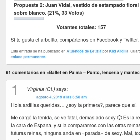
Propuesta 2: Juan Vidal, vestido de estampado floral
sobre blanco.
(21%, 33 Votos)
Votantes totales:
157
Si te gusta el arbolito, compártenos en Facebook y Twitter.
Esta entrada se ha publicado en
Atuendos de Letizia
por
Kiki Ardilla
. Guar
enlace permanente
.
61 comentarios en «Ballet en Palma – Punto, lencería y mante
1
Virginia (CL)
says:
agosto 4, 2019 a las 6:58 am
Hola ardillas queridas… ¿soy la primera?, parece que sí.
Me cargó la tenida, se ve fatal, demasiado sexy 🙁 Es la re
la cara de España, y si la comparamos con las otras reina
futuras reinas, ninguna anda en «parada» de sexy. Mal, to