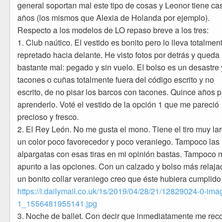
general soportan mal este tipo de cosas y Leonor tiene ca
años (los mismos que Alexia de Holanda por ejemplo).
Respecto a los modelos de LO repaso breve a los tres:
1. Club naútico. El vestido es bonito pero lo lleva totalmen
repretado hacia delante. He visto fotos por detrás y queda
bastante mal: pegado y sin vuelo. El bolso es un desastre 
tacones o cuñas totalmente fuera del código escrito y no
escrito, de no pisar los barcos con tacones. Quince años 
aprenderlo. Voté el vestido de la opción 1 que me pareció
precioso y fresco.
2. El Rey León. No me gusta el mono. Tiene el tiro muy la
un color poco favorecedor y poco veraniego. Tampoco las
alpargatas con esas tiras en mi opinión bastas. Tampoco 
apunto a las opciones. Con un calzado y bolso más relaja
un bonito collar veraniego creo que éste hubiera cumplido
https://i.dailymail.co.uk/1s/2019/04/28/21/12829024-0-ima
1_1556481955141.jpg
3. Noche de ballet. Con decir que inmediatamente me rec