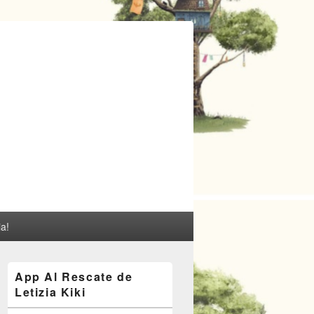
ia!
El
App Al Rescate de
área
Letizia Kiki
de
widget