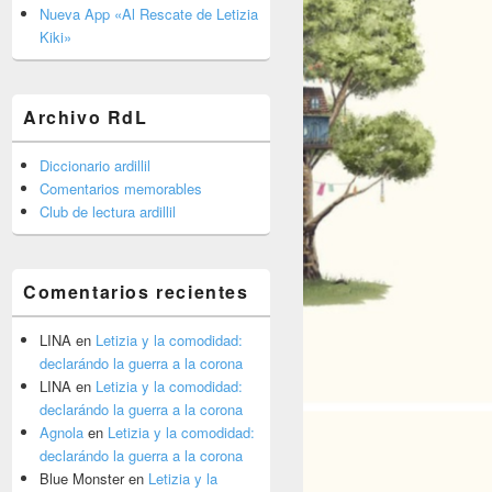
barra
Nueva App «Al Rescate de Letizia
lateral
Kiki»
primaria
Archivo RdL
Diccionario ardillil
Comentarios memorables
Club de lectura ardillil
Comentarios recientes
LINA
en
Letizia y la comodidad:
declarándo la guerra a la corona
LINA
en
Letizia y la comodidad:
declarándo la guerra a la corona
Agnola
en
Letizia y la comodidad:
declarándo la guerra a la corona
Blue Monster
en
Letizia y la