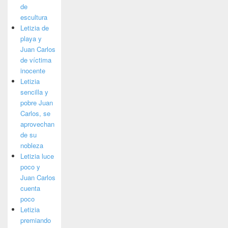
de
escultura
Letizia de
playa y
Juan Carlos
de víctima
inocente
Letizia
sencilla y
pobre Juan
Carlos, se
aprovechan
de su
nobleza
Letizia luce
poco y
Juan Carlos
cuenta
poco
Letizia
premiando