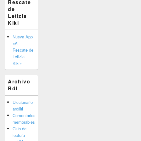
Rescate
barra
de
lateral
primaria
Letizia
Kiki
Nueva App
«Al
Rescate de
Letizia
Kiki»
Archivo
RdL
Diccionario
ardillil
Comentarios
memorables
Club de
lectura