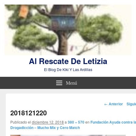
Al Rescate De Letizia
El Blog De Kiki Y Las Ardillas
Menú
Navegador
← Anterior
Sigu
de
2018121220
imágenes
Publicado el
diciembre 12, 2018
a
380 × 570
en
Fundación Ayuda contra l
Drogadicción – Mucho Mix y Cero Match