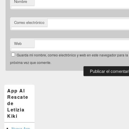
Nombre
Correo electrónico
Web
Guarda mi nombre, correo electrónico y web en este navegador para la
próxima vez que comente.
El
área
de
App Al
widget
Rescate
barra
de
lateral
primaria
Letizia
Kiki
Nueva App