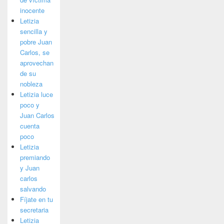
inocente
Letizia
sencilla y
pobre Juan
Carlos, se
aprovechan
de su
nobleza
Letizia luce
poco y
Juan Carlos
cuenta
poco
Letizia
premiando
y Juan
carlos
salvando
Fíjate en tu
secretaria
Letizia