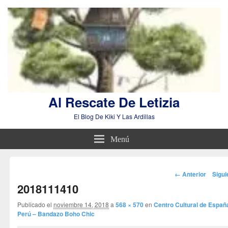
Al Rescate De Letizia
El Blog De Kiki Y Las Ardillas
Menú
Navegador
← Anterior
Sigu
de
2018111410
imágenes
Publicado el
noviembre 14, 2018
a
568 × 570
en
Centro Cultural de Españ
Perú – Bandazo Boho Chic