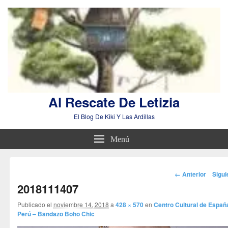
Al Rescate De Letizia
El Blog De Kiki Y Las Ardillas
Menú
Navegador
← Anterior
Sigu
de
2018111407
imágenes
Publicado el
noviembre 14, 2018
a
428 × 570
en
Centro Cultural de Españ
Perú – Bandazo Boho Chic