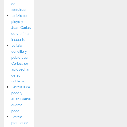
de
escultura
Letizia de
playa y
Juan Carlos
de víctima
inocente
Letizia
sencilla y
pobre Juan
Carlos, se
aprovechan
de su
nobleza
Letizia luce
poco y
Juan Carlos
cuenta
poco
Letizia
premiando