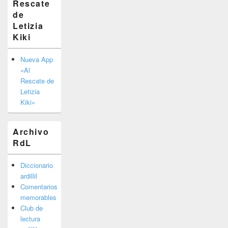
Rescate
barra
de
lateral
primaria
Letizia
Kiki
Nueva App
«Al
Rescate de
Letizia
Kiki»
Archivo
RdL
Diccionario
ardillil
Comentarios
memorables
Club de
lectura