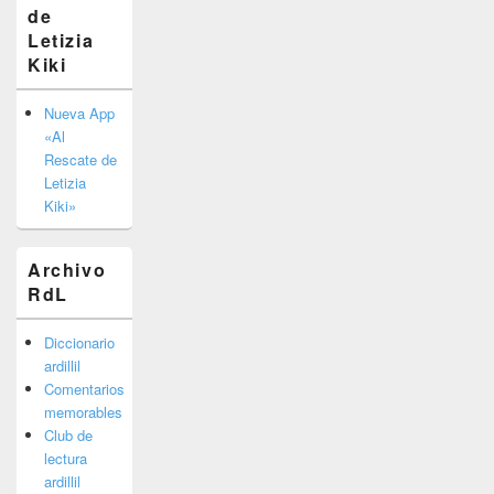
de
lateral
primaria
Letizia
Kiki
Nueva App
«Al
Rescate de
Letizia
Kiki»
Archivo
RdL
Diccionario
ardillil
Comentarios
memorables
Club de
lectura
ardillil