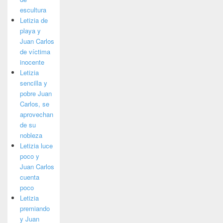
escultura
Letizia de
playa y
Juan Carlos
de víctima
inocente
Letizia
sencilla y
pobre Juan
Carlos, se
aprovechan
de su
nobleza
Letizia luce
poco y
Juan Carlos
cuenta
poco
Letizia
premiando
y Juan