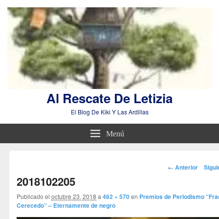
Al Rescate De Letizia
El Blog De Kiki Y Las Ardillas
Menú
Navegador
← Anterior
Sigu
de
2018102205
imágenes
Publicado el
octubre 23, 2018
a
462 × 570
en
Premios de Periodismo “Fra
Cerecedo” – Eternamente de negro