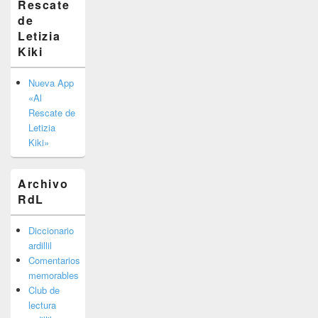
Rescate
barra
de
lateral
primaria
Letizia
Kiki
Nueva App
«Al
Rescate de
Letizia
Kiki»
Archivo
RdL
Diccionario
ardillil
Comentarios
memorables
Club de
lectura