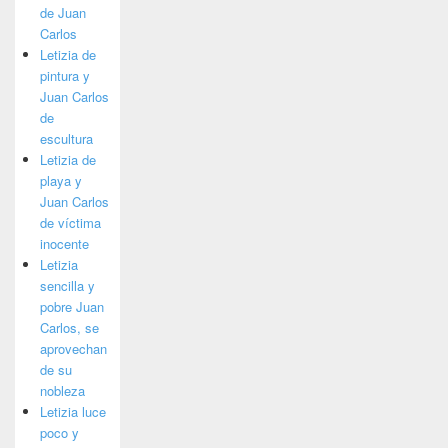
de Juan
Carlos
Letizia de
pintura y
Juan Carlos
de
escultura
Letizia de
playa y
Juan Carlos
de víctima
inocente
Letizia
sencilla y
pobre Juan
Carlos, se
aprovechan
de su
nobleza
Letizia luce
poco y