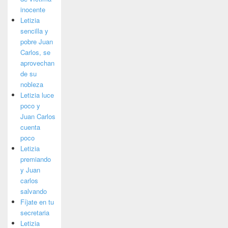
inocente
Letizia
sencilla y
pobre Juan
Carlos, se
aprovechan
de su
nobleza
Letizia luce
poco y
Juan Carlos
cuenta
poco
Letizia
premiando
y Juan
carlos
salvando
Fíjate en tu
secretaria
Letizia