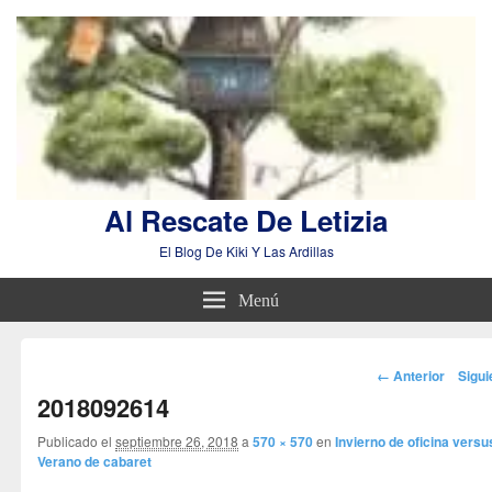
Al Rescate De Letizia
El Blog De Kiki Y Las Ardillas
Menú
Navegador
← Anterior
Sigu
de
2018092614
imágenes
Publicado el
septiembre 26, 2018
a
570 × 570
en
Invierno de oficina versu
Verano de cabaret