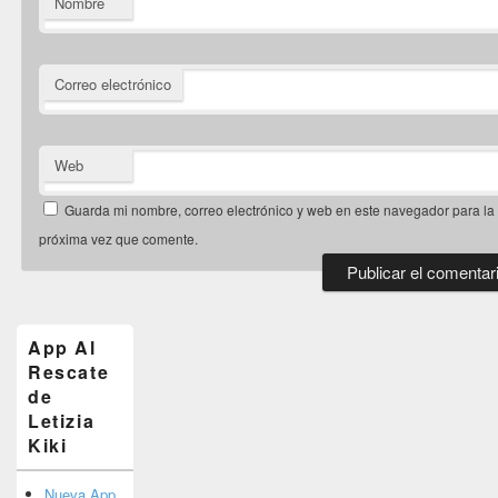
Nombre
Correo electrónico
Web
Guarda mi nombre, correo electrónico y web en este navegador para la
próxima vez que comente.
El
área
de
App Al
widget
Rescate
barra
de
lateral
primaria
Letizia
Kiki
Nueva App