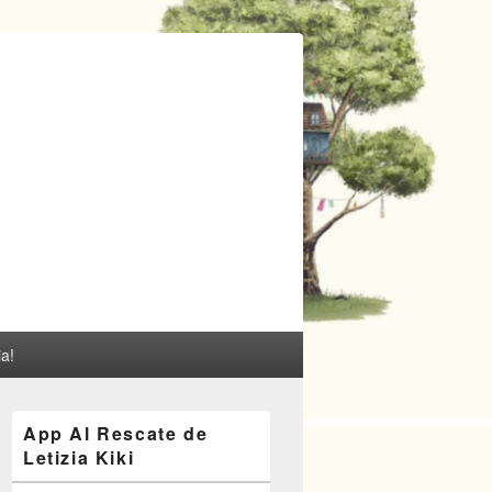
ia!
El
App Al Rescate de
área
Letizia Kiki
de
widget