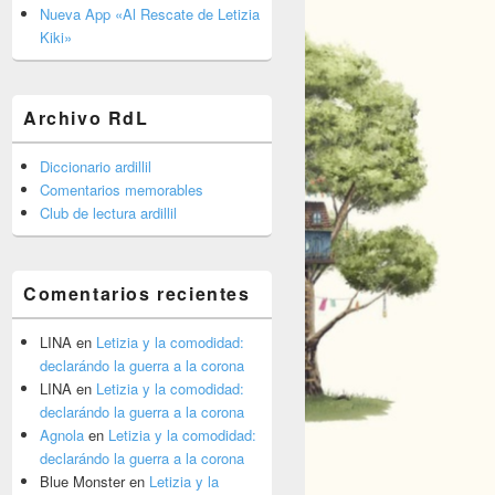
barra
Nueva App «Al Rescate de Letizia
lateral
Kiki»
primaria
Archivo RdL
Diccionario ardillil
Comentarios memorables
Club de lectura ardillil
Comentarios recientes
LINA
en
Letizia y la comodidad:
declarándo la guerra a la corona
LINA
en
Letizia y la comodidad:
declarándo la guerra a la corona
Agnola
en
Letizia y la comodidad:
declarándo la guerra a la corona
Blue Monster
en
Letizia y la