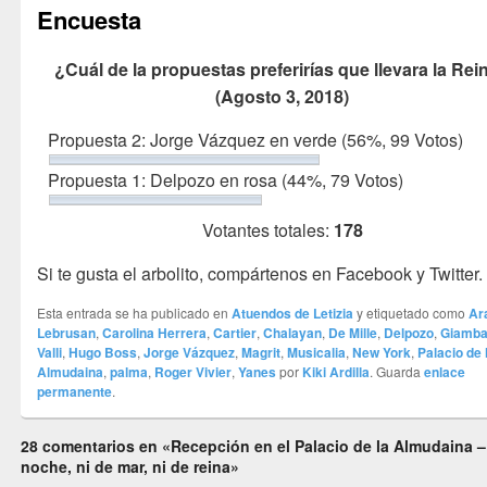
Encuesta
¿Cuál de la propuestas preferirías que llevara la Rei
(Agosto 3, 2018)
Propuesta 2: Jorge Vázquez en verde
(56%, 99 Votos)
Propuesta 1: Delpozo en rosa
(44%, 79 Votos)
Votantes totales:
178
Si te gusta el arbolito, compártenos en Facebook y Twitter.
Esta entrada se ha publicado en
Atuendos de Letizia
y etiquetado como
Ar
Lebrusan
,
Carolina Herrera
,
Cartier
,
Chalayan
,
De Mille
,
Delpozo
,
Giambat
Valli
,
Hugo Boss
,
Jorge Vázquez
,
Magrit
,
Musicalia
,
New York
,
Palacio de 
Almudaina
,
palma
,
Roger Vivier
,
Yanes
por
Kiki Ardilla
. Guarda
enlace
permanente
.
28 comentarios en «Recepción en el Palacio de la Almudaina –
noche, ni de mar, ni de reina»