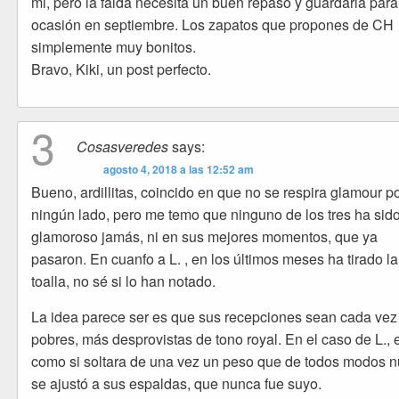
mi, pero la falda necesita un buen repaso y guardárla para
ocasión en septiembre. Los zapatos que propones de CH
simplemente muy bonitos.
Bravo, Kiki, un post perfecto.
3
Cosasveredes
says:
agosto 4, 2018 a las 12:52 am
Bueno, ardillitas, coincido en que no se respira glamour p
ningún lado, pero me temo que ninguno de los tres ha sid
glamoroso jamás, ni en sus mejores momentos, que ya
pasaron. En cuanfo a L. , en los últimos meses ha tirado la
toalla, no sé si lo han notado.
La idea parece ser es que sus recepciones sean cada ve
pobres, más desprovistas de tono royal. En el caso de L., 
como si soltara de una vez un peso que de todos modos 
se ajustó a sus espaldas, que nunca fue suyo.