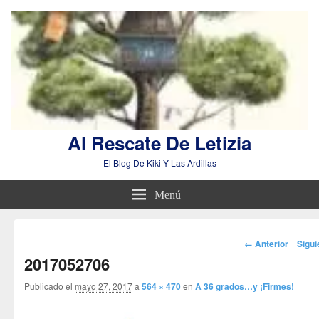
Al Rescate De Letizia
El Blog De Kiki Y Las Ardillas
Menú
Navegador
← Anterior
Sigu
de
2017052706
imágenes
Publicado el
mayo 27, 2017
a
564 × 470
en
A 36 grados…y ¡Firmes!