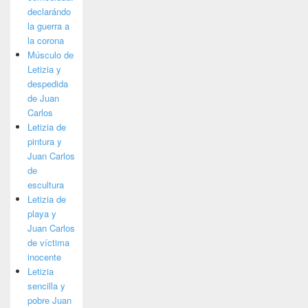
declarándo
la guerra a
la corona
Músculo de
Letizia y
despedida
de Juan
Carlos
Letizia de
pintura y
Juan Carlos
de
escultura
Letizia de
playa y
Juan Carlos
de víctima
inocente
Letizia
sencilla y
pobre Juan