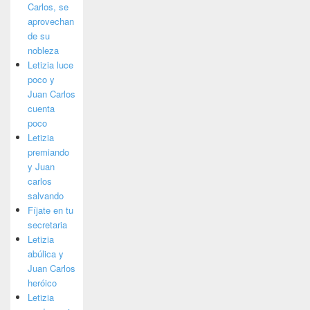
Carlos, se
aprovechan
de su
nobleza
Letizia luce
poco y
Juan Carlos
cuenta
poco
Letizia
premiando
y Juan
carlos
salvando
Fíjate en tu
secretaria
Letizia
abúlica y
Juan Carlos
heróico
Letizia