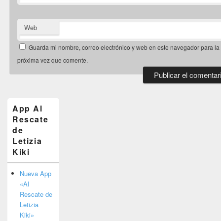
Web
Guarda mi nombre, correo electrónico y web en este navegador para la
próxima vez que comente.
El
área
de
App Al
widget
Rescate
barra
de
lateral
primaria
Letizia
Kiki
Nueva App
«Al
Rescate de
Letizia
Kiki»