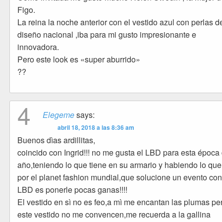
Figo.
La reina la noche anterior con el vestido azul con perlas d
diseño nacional ,iba para mi gusto impresionante e
innovadora.
Pero este look es «super aburrido»
??
4
Elegeme
says:
abril 18, 2018 a las 8:36 am
Buenos dìas ardillitas,
coincido con Ingrid!!! no me gusta el LBD para esta época 
año,teniendo lo que tiene en su armario y habiendo lo qu
por el planet fashion mundial,que solucione un evento co
LBD es ponerle pocas ganas!!!!
El vestido en sì no es feo,a mì me encantan las plumas pe
este vestido no me convencen,me recuerda a la gallina