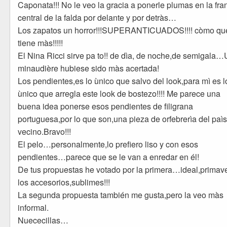
Caponata!!! No le veo la gracia a ponerle plumas en la fra
central de la falda por delante y por detràs…
Los zapatos un horror!!!SUPERANTICUADOS!!!! còmo qu
tiene màs!!!!!
El Nina Ricci sirve pa to!! de dìa, de noche,de semigala
minaudière hubiese sido màs acertada!
Los pendientes,es lo ùnico que salvo del look,para mì es l
ùnico que arregla este look de bostezo!!!! Me parece una
buena idea ponerse esos pendientes de filigrana
portuguesa,por lo que son,una pieza de orfebrerìa del paì
vecino.Bravo!!!
El pelo…personalmente,lo prefiero liso y con esos
pendientes…parece que se le van a enredar en él!
De tus propuestas he votado por la primera…ideal,primave
los accesorios,sublimes!!!
La segunda propuesta también me gusta,pero la veo màs
informal.
Nuececillas…