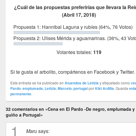
¿Cuál de las propuestas preferirías que llevara la Re
(Abril 17, 2018)
Propuesta 1: Hannibal Laguna y rubíes
(64%, 76 Votos)
Propuesta 2: Ulises Mérida y aguamarinas.
(36%, 43 Vot
Votantes totales:
119
Si te gusta el arbolito, compártenos en Facebook y Twitter.
Esta entrada se ha publicado en
Atuendos de Letizia
y etiquetado como
ce
Pardo
,
emplumada
,
Letizia
,
Marcelo
,
portugal
por
Kiki Ardilla
. Guarda
enl
permanente
.
32 comentarios en «Cena en El Pardo -De negro, emplumada y
guiño a Portugal»
1
Maru
says: