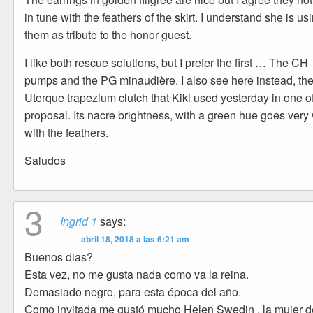
in tune with the feathers of the skirt. I understand she is us
them as tribute to the honor guest.
I like both rescue solutions, but I prefer the first … The CH
pumps and the PG minaudière. I also see here instead, th
Uterque trapezium clutch that Kiki used yesterday in one o
proposal. Its nacre brightness, with a green hue goes very 
with the feathers.
Saludos
3
Ingrid 1
says:
abril 18, 2018 a las 6:21 am
Buenos dias?
Esta vez, no me gusta nada como va la reina.
Demasiado negro, para esta época del año.
Como invitada me gustó mucho Helen Swedin , la mujer d