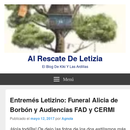
Al Rescate De Letizia
El Blog De Kiki Y Las Ardillas
Menú
Entremés Letizino: Funeral Alicia de
Borbón y Audiencias FAD y CERMI
Publicado el
mayo 12, 2017
por
Agnola
¡Hola tod@s! Os dejo las fotos de los dos estilismos más