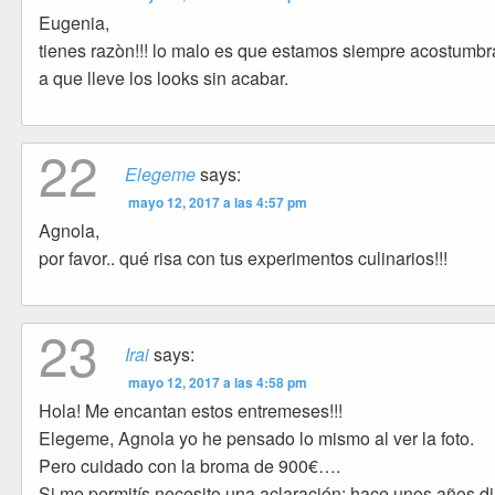
Eugenia,
tienes razòn!!! lo malo es que estamos siempre acostumb
a que lleve los looks sin acabar.
22
Elegeme
says:
mayo 12, 2017 a las 4:57 pm
Agnola,
por favor.. qué risa con tus experimentos culinarios!!!
23
Irai
says:
mayo 12, 2017 a las 4:58 pm
Hola! Me encantan estos entremeses!!!
Elegeme, Agnola yo he pensado lo mismo al ver la foto.
Pero cuidado con la broma de 900€….
Si me permitís necesito una aclaración: hace unos años di