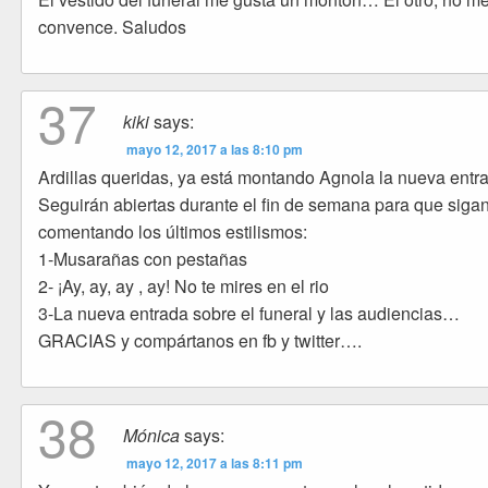
convence. Saludos
37
kiki
says:
mayo 12, 2017 a las 8:10 pm
Ardillas queridas, ya está montando Agnola la nueva entr
Seguirán abiertas durante el fin de semana para que siga
comentando los últimos estilismos:
1-Musarañas con pestañas
2- ¡Ay, ay, ay , ay! No te mires en el rio
3-La nueva entrada sobre el funeral y las audiencias…
GRACIAS y compártanos en fb y twitter….
38
Mónica
says:
mayo 12, 2017 a las 8:11 pm