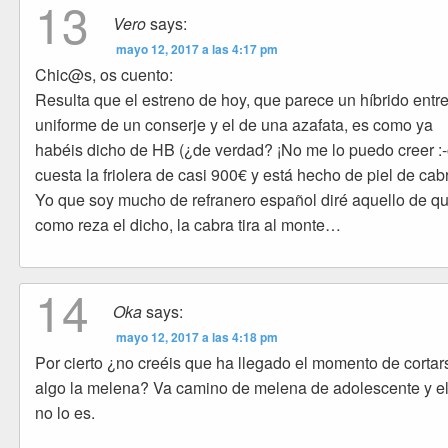
13
Vero
says:
mayo 12, 2017 a las 4:17 pm
Chic@s, os cuento:
Resulta que el estreno de hoy, que parece un híbrido entre
uniforme de un conserje y el de una azafata, es como ya
habéis dicho de HB (¿de verdad? ¡No me lo puedo creer :-
cuesta la friolera de casi 900€ y está hecho de piel de cab
Yo que soy mucho de refranero español diré aquello de q
como reza el dicho, la cabra tira al monte…
14
Oka
says:
mayo 12, 2017 a las 4:18 pm
Por cierto ¿no creéis que ha llegado el momento de cortar
algo la melena? Va camino de melena de adolescente y el
no lo es.