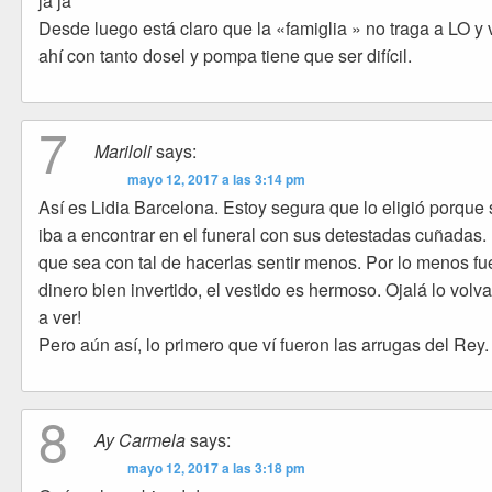
ja ja
Desde luego está claro que la «famiglia » no traga a LO y 
ahí con tanto dosel y pompa tiene que ser difícil.
7
Mariloli
says:
mayo 12, 2017 a las 3:14 pm
Así es Lidia Barcelona. Estoy segura que lo eligió porque 
iba a encontrar en el funeral con sus detestadas cuñadas.
que sea con tal de hacerlas sentir menos. Por lo menos fu
dinero bien invertido, el vestido es hermoso. Ojalá lo vol
a ver!
Pero aún así, lo primero que ví fueron las arrugas del Rey.
8
Ay Carmela
says:
mayo 12, 2017 a las 3:18 pm