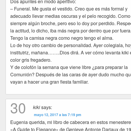
Dos apuntes en modo aperitivo:
– Funeral. Me gusta el vestido. Creo que es más formal y
adecuado llevar medias oscuras y el pelo recogido. Como
siempre algún broche, pero eso lo doy por perdido. Respe
la actitud, lo dicho, iba más negra por dentro que por fuera
Tengo la camisa negra como negro tengo el alma.
Lo de hoy otro cambio de personalidad. Ayer colegiala, ho
institutriz, mañana……..Dios dirá. A ver cómo levanta kiki 
color gris fregadero.
Y de colofón la semana que viene libre ¿para preparar la
Comunión? Después de las caras de ayer dudo mucho q
vayan a hacer una gran fiesta familiar.
30
kiki
says:
mayo 12, 2017 a las 7:19 pm
Eugenia querida, mi libro de cabecera en estos menestere
«A Guide to Elegance» de Genieve Antonie Dariaux de 1