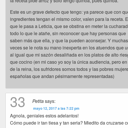
la receta pide arroz y solo tengo quinoa, pues quinoa.
Este es un grave defecto que tengo: ya parece que con qu
ingredientes tengan el mismo color, valen para la receta. E
que le pasa a Leticia, que se obstina en meter la cuchara
todo lo que le atañe, sin reconocer que hay personas que
saben más que ella, y que la pueden aconsejar. Y mucha
veces se le nota su mano inexperta en los atuendos que u
al igual que mi sazón desaliñada en los platos de alto rie
que cocino (en mi caso yo soy la única audiencia, pero en 
de la reina, los sufridores somos todos y las pobres mujer
españolas que andan pésimamente representadas)
33
Petita
says:
mayo 12, 2017 a las 7:22 pm
Agnola, geniales estos adelantos!
Cómo puede ir tan tiesa y tan seria? Miedito da cruzarse 