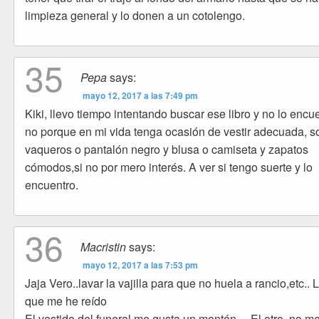
limpieza general y lo donen a un cotolengo.
35
Pepa
says:
mayo 12, 2017 a las 7:49 pm
Kiki, llevo tiempo intentando buscar ese libro y no lo encue
no porque en mi vida tenga ocasión de vestir adecuada, s
vaqueros o pantalón negro y blusa o camiseta y zapatos
cómodos,si no por mero interés. A ver si tengo suerte y lo
encuentro.
36
Macristin
says:
mayo 12, 2017 a las 7:53 pm
Jaja Vero..lavar la vajilla para que no huela a rancio,etc.. 
que me he reído
El vestido del funeral me gusta un montón… El otro, no m