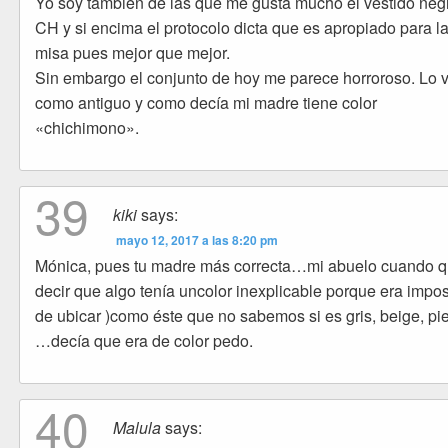
Yo soy también de las que me gusta mucho el vestido neg
CH y si encima el protocolo dicta que es apropiado para l
misa pues mejor que mejor.
Sin embargo el conjunto de hoy me parece horroroso. Lo 
como antiguo y como decía mi madre tiene color
«chichimono».
39
kiki
says:
mayo 12, 2017 a las 8:20 pm
Mónica, pues tu madre más correcta…mi abuelo cuando q
decir que algo tenía uncolor inexplicable porque era impos
de ubicar )como éste que no sabemos si es gris, beige, pi
…decía que era de color pedo.
40
Malula
says: