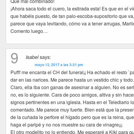
Qué mal combinado!
¡Ahora saca todo el cuero, la estirada esta! Es que en el v
que habéis puesto, de tan palo-escoba-supositorio que va
parece que vaya levitando, cómo va a tener arrugas, Maril
Comento luego…
9
Isabel
says:
mayo 12, 2017 a las 3:31 pm
Pufff me encanta el CH del funeral¡¡ Ha echado el resto `p
dar en las narices. Me parece hasta un vestido chic y todo
Claro, ella iba con ganas de asesinar a alguien. No es ser
no, es lo siguiente. Cara de poco amigos, altiva y sin hace
signos pertinentes en una iglesia. Hasta en el Telediario l
comentado. Me parece muy fuerte. Bien está que la prese
de la cuñada le perfore el hígado pero que es la reina, qu
haga el paripé y no nos muestre su cara de vinagre¡¡¡
El otro modelito no lo entiendo. Me esperaré a Kiki para q