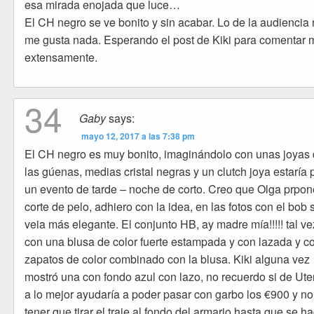
esa mirada enojada que luce…
El CH negro se ve bonito y sin acabar. Lo de la audiencia
me gusta nada. Esperando el post de Kiki para comentar 
extensamente.
34
Gaby
says:
mayo 12, 2017 a las 7:38 pm
El CH negro es muy bonito, imaginándolo con unas joyas
las gúenas, medias cristal negras y un clutch joya estaría 
un evento de tarde – noche de corto. Creo que Olga prpon
corte de pelo, adhiero con la idea, en las fotos con el bob 
veia más elegante. El conjunto HB, ay madre mía!!!!! tal ve
con una blusa de color fuerte estampada y con lazada y c
zapatos de color combinado con la blusa. Kiki alguna vez
mostró una con fondo azul con lazo, no recuerdo si de Ute
a lo mejor ayudaría a poder pasar con garbo los €900 y no
tener que tirar el traje al fondo del armario hasta que se h