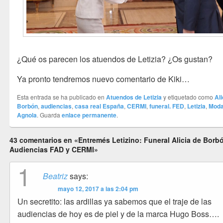
¿Qué os parecen los atuendos de Letizia? ¿Os gustan?
Ya pronto tendremos nuevo comentario de Kiki…
Esta entrada se ha publicado en
Atuendos de Letizia
y etiquetado como
Ali
Borbón
,
audiencias
,
casa real España
,
CERMI
,
funeral. FED
,
Letizia
,
Mod
Agnola
. Guarda
enlace permanente
.
43 comentarios en «Entremés Letizino: Funeral Alicia de Borb
Audiencias FAD y CERMI»
1
Beatriz
says:
mayo 12, 2017 a las 2:04 pm
Un secretito: las ardillas ya sabemos que el traje de las
audiencias de hoy es de piel y de la marca Hugo Boss….