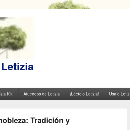
Letizia
zia Kiki
Atuendos de Letizia
¡Léetelo Letizia!
Usalo Letiz
obleza: Tradición y