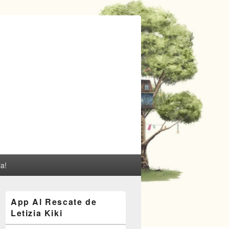
ia!
El
App Al Rescate de
área
Letizia Kiki
de
widget