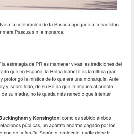
elve a la celebración de la Pascua apegado a la tradición
 primera Pascua sin la monarca.
í la estrategia de PR es mantener vivas las tradiciones del
trario que en España, la Reina Isabel II es la última gran
y prolongó la mística de lo que era una monarquía. Ante
ey y, sobre todo, de su Reina que la impuso al pueblo
e de su madre, no le queda más remedio que intentar
 Buckingham y Kensington
: como es sabido ambos
 relaciones públicas, un aparato enorme pagado por los
pompa de la
family
. Según el protocolo, nadie debe ir