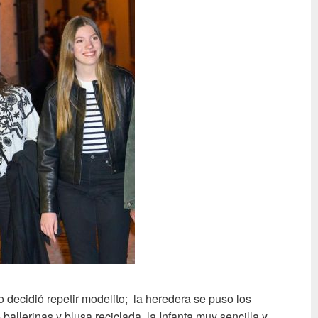
o decidió repetir modelito; la heredera se puso los
allerinas y blusa reciclada, la Infanta muy sencilla y