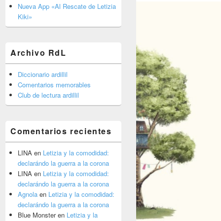
barra
Nueva App «Al Rescate de Letizia
lateral
Kiki»
primaria
Archivo RdL
Diccionario ardillil
Comentarios memorables
Club de lectura ardillil
Comentarios recientes
LINA
en
Letizia y la comodidad:
declarándo la guerra a la corona
LINA
en
Letizia y la comodidad:
declarándo la guerra a la corona
Agnola
en
Letizia y la comodidad:
declarándo la guerra a la corona
Blue Monster
en
Letizia y la