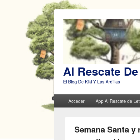
Al Rescate De 
El Blog De Kiki Y Las Ardillas
Menú
Acceder
App Al Rescate de Leti
principal
Semana Santa y n