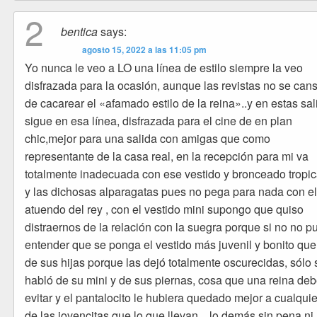
2
bentica
says:
agosto 15, 2022 a las 11:05 pm
Yo nunca le veo a LO una línea de estilo siempre la veo
disfrazada para la ocasión, aunque las revistas no se can
de cacarear el «afamado estilo de la reina»..y en estas sa
sigue en esa línea, disfrazada para el cine de en plan
chic,mejor para una salida con amigas que como
representante de la casa real, en la recepción para mi va
totalmente inadecuada con ese vestido y bronceado tropic
y las dichosas alparagatas pues no pega para nada con e
atuendo del rey , con el vestido mini supongo que quiso
distraernos de la relación con la suegra porque si no no 
entender que se ponga el vestido más juvenil y bonito que
de sus hijas porque las dejó totalmente oscurecidas, sólo 
habló de su mini y de sus piernas, cosa que una reina deb
evitar y el pantalocito le hubiera quedado mejor a cualqui
de las jovencitas que lo que llevan…lo demás sin pena ni