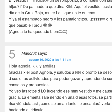
El vestido mini 😱😱😱 un desproposito, a competir con la
hijas?? De patinadora que diría Kiki. Aquí el vestido fucsia
dia de la Cruz Roja, mujer Leti, que no te enteras….
Y ya el estampado negro y los pantaloncitos…psssstttt di
que pasable i prou 😂😂
(Agnola te ha quedado bien👏👏)
5
Maricruz
says:
agosto 16, 2022 a las 4:11 am
Hola agnola, kiki y ardillas
Gracias x el post Agnola, y saludos a kiki q pronto se des
d sus otras actividades para poder gozar y aprender de su
consejos y propuestas .
Yo veo las fotos d LO luciendo ese mini vestido y me caus
gracia. La emérita sale riendo en una d esas fotos, se part
risa viéndola así , como se aman tanto, le encantará verla
haciendo el ridículo.