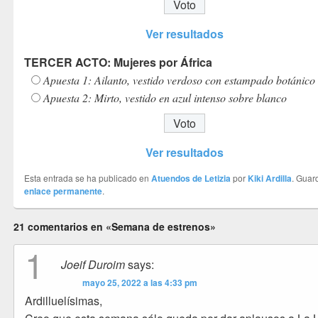
Ver resultados
TERCER ACTO: Mujeres por África
Apuesta 1: Ailanto, vestido verdoso con estampado botánico
Apuesta 2: Mirto, vestido en azul intenso sobre blanco
Ver resultados
Esta entrada se ha publicado en
Atuendos de Letizia
por
Kiki Ardilla
. Guar
enlace permanente
.
21 comentarios en «Semana de estrenos»
1
Joeif Duroim
says:
mayo 25, 2022 a las 4:33 pm
Ardilluelísimas,