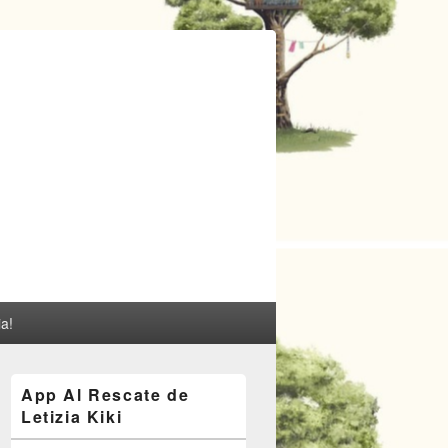
ia!
El
App Al Rescate de
área
Letizia Kiki
de
widget