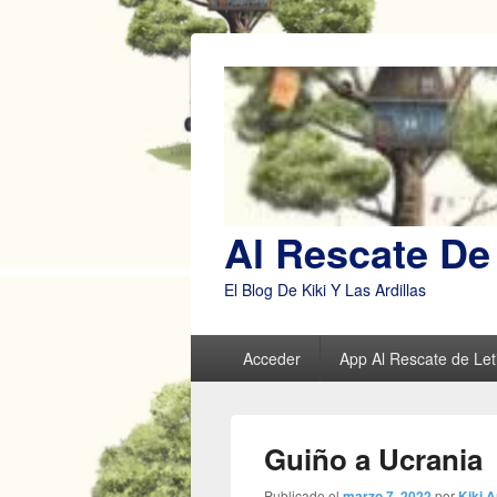
Al Rescate De 
El Blog De Kiki Y Las Ardillas
Menú
Acceder
App Al Rescate de Leti
principal
Guiño a Ucrania
Publicado el
marzo 7, 2022
por
Kiki A