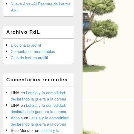
barra
Nueva App «Al Rescate de Letizia
lateral
Kiki»
primaria
Archivo RdL
Diccionario ardillil
Comentarios memorables
Club de lectura ardillil
Comentarios recientes
LINA
en
Letizia y la comodidad:
declarándo la guerra a la corona
LINA
en
Letizia y la comodidad:
declarándo la guerra a la corona
Agnola
en
Letizia y la comodidad:
declarándo la guerra a la corona
Blue Monster
en
Letizia y la