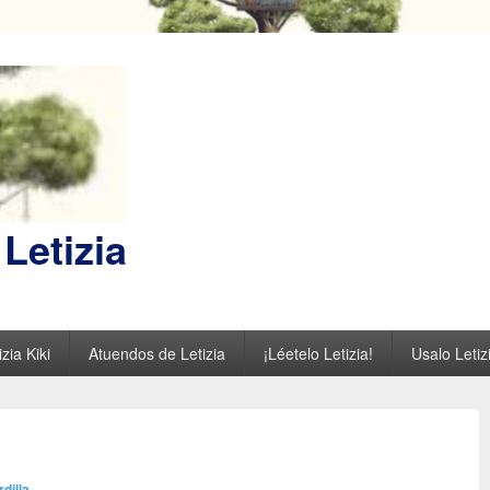
Letizia
zia Kiki
Atuendos de Letizia
¡Léetelo Letizia!
Usalo Letiz
rdilla