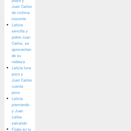
playa y
Juan Carlos
de víctima
inocente
Letizia
sencilla y
pobre Juan
Carlos, se
aprovechan
de su
nobleza
Letizia luce
poco y
Juan Carlos
cuenta
poco
Letizia
premiando
y Juan
carlos
salvando
Fíjate en tu