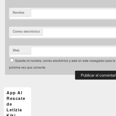
Nombre
Correo electrónico
Web
Guarda mi nombre, correo electrónico y web en este navegador para la
próxima vez que comente.
El
área
de
App Al
widget
Rescate
barra
de
lateral
primaria
Letizia
Kiki