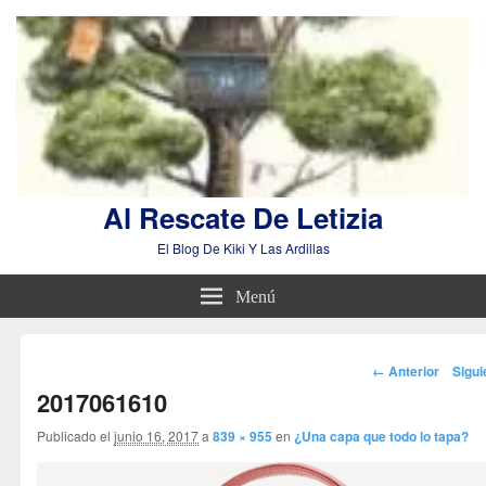
Al Rescate De Letizia
El Blog De Kiki Y Las Ardillas
Menú
Navegador
← Anterior
Sigu
de
2017061610
imágenes
Publicado el
junio 16, 2017
a
839 × 955
en
¿Una capa que todo lo tapa?