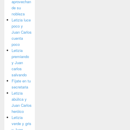
aprovechan
de su
nobleza
Letizia luce
poco y
Juan Carlos
cuenta
poco
Letizia
premiando
y Juan
carlos
salvando
Fíjate en tu
secretaria
Letizia
abúlica y
Juan Carlos
heróico
Letizia
verde y gris
y Juan