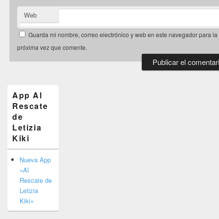
Web
Guarda mi nombre, correo electrónico y web en este navegador para la
próxima vez que comente.
El
área
de
App Al
widget
Rescate
barra
de
lateral
primaria
Letizia
Kiki
Nueva App
«Al
Rescate de
Letizia
Kiki»