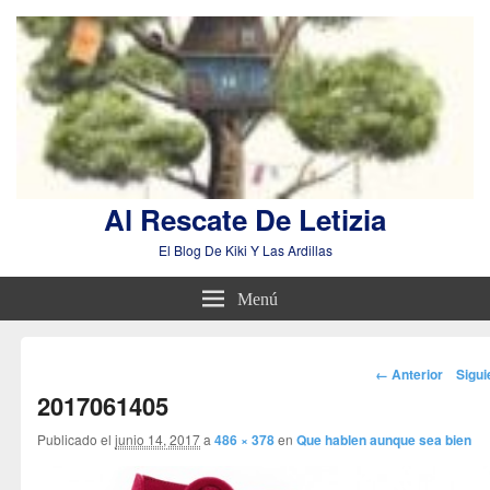
Al Rescate De Letizia
El Blog De Kiki Y Las Ardillas
Menú
Navegador
← Anterior
Sigu
de
2017061405
imágenes
Publicado el
junio 14, 2017
a
486 × 378
en
Que hablen aunque sea bien