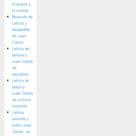
la guerra a
la corona
Músculo de
Letizia y
despedida
de Juan
Carlos
Letizia de
pintura y
Juan Carlos
de
escultura
Letizia de
playa y
Juan Carlos
de víctima
inocente
Letizia
sencilla y
pobre Juan
Carlos, se