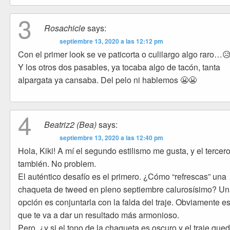
3
Rosachicle
says:
septiembre 13, 2020 a las 12:12 pm
Con el primer look se ve paticorta o culilargo algo raro…
Y los otros dos pasables, ya tocaba algo de tacón, tanta
alpargata ya cansaba. Del pelo ni hablemos 😬😬
4
Beatriz2 (Bea)
says:
septiembre 13, 2020 a las 12:40 pm
Hola, Kiki! A mí el segundo estilismo me gusta, y el tercer
también. No problem.
El auténtico desafío es el primero. ¿Cómo “refrescas” una
chaqueta de tweed en pleno septiembre calurosísimo? U
opción es conjuntarla con la falda del traje. Obviamente es
que te va a dar un resultado más armonioso.
Pero, ¿y si el tono de la chaqueta es oscuro y el traje que