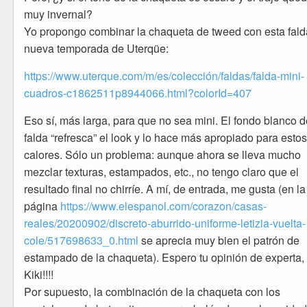
muy invernal?
Yo propongo combinar la chaqueta de tweed con esta fald
nueva temporada de Uterqüe:
https://www.uterque.com/m/es/colección/faldas/falda-mini-
cuadros-c1862511p8944066.html?colorId=407
Eso sí, más larga, para que no sea mini. El fondo blanco d
falda “refresca” el look y lo hace más apropiado para esto
calores. Sólo un problema: aunque ahora se lleva mucho
mezclar texturas, estampados, etc., no tengo claro que el
resultado final no chirríe. A mí, de entrada, me gusta (en la
página
https://www.elespanol.com/corazon/casas-
reales/20200902/discreto-aburrido-uniforme-letizia-vuelta-
cole/517698633_0.html
se aprecia muy bien el patrón de
estampado de la chaqueta). Espero tu opinión de experta,
Kiki!!!!
Por supuesto, la combinación de la chaqueta con los