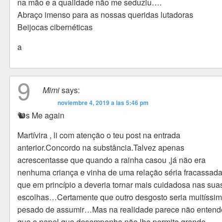
na mão e a qualidade não me seduziu….
Abraço imenso para as nossas queridas lutadoras
Beijocas cibernéticas
a
9
Mimi
says:
noviembre 4, 2019 a las 5:46 pm
🐿s Me again
Martívira , li com atenção o teu post na entrada
anterior.Concordo na substância.Talvez apenas
acrescentasse que quando a rainha casou ,já não era
nenhuma criança e vinha de uma relação séria fracassada
que em princípio a deveria tornar mais cuidadosa nas sua
escolhas…Certamente que outro desgosto seria muitíssi
pesado de assumir…Mas na realidade parece não entend
que o papel que desempenha não lhe permite grande