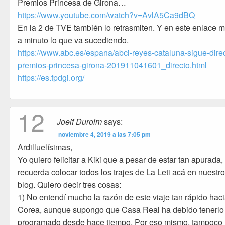
Premios Princesa de Girona…
https://www.youtube.com/watch?v=AvlA5Ca9dBQ
En la 2 de TVE también lo retrasmiten. Y en este enlace m
a minuto lo que va sucediendo.
https://www.abc.es/espana/abci-reyes-cataluna-sigue-dire
premios-princesa-girona-201911041601_directo.html
https://es.fpdgi.org/
12
Joeif Duroim
says:
noviembre 4, 2019 a las 7:05 pm
Ardilluelísimas,
Yo quiero felicitar a Kiki que a pesar de estar tan apurada,
recuerda colocar todos los trajes de La Leti acá en nuestr
blog. Quiero decir tres cosas:
1) No entendí mucho la razón de este viaje tan rápido hac
Corea, aunque supongo que Casa Real ha debido tenerlo
programado desde hace tiempo. Por eso mismo, tampoco