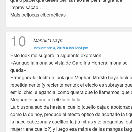
improvisação…
Mais beijocas cibernéticas
10
Manolita
says:
noviembre 4, 2019 a las 6:24 pm
Este look me sugiere la siguiente expresión:
«Aunque la mona se vista de Carolina Herrera, mona se
queda»
Error garrafal lucir un look que Meghan Markle haya lucid
repetidamente (y recientemente); el efecto es subrayar que
estilo, chic, elegancia, como quiera que lo llamemos, que 
Meghan le sobra, a Letizia le falta.
La blusona subida hasta el cuello (cuello caja o abotonad
como la de hoy, produce el efecto óptico de acortarle la fig
la hace cabezona y cuellicorta (la miras y te preguntas, es
mujer tiene cuello?) y luego esa mánia de las mangas lar