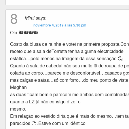
8
Mimi
says:
noviembre 4, 2019 a las 5:30 pm
Olá 🐿🐿🐿🐿
Gosto da blusa da rainha e votei na primeira proposta.Co
receio que a saia deTorretta tenha alguma electricidade
estática…pelo menos na imagem dá essa sensação 🤔
Quanto á saia de cabedal não sou muito fã de roupa de pe
colada ao corpo…parece me desconfortável…casacos go
mas calças e saias…só com forro…do meu ponto de vista
Meghan
as duas ficam bem e parecem me ambas bem combinad
quanto a LZ já não consigo dizer o
mesmo.
Em relação ao vestido diria que é mais do mesmo…tem ta
parecidos 🥴 .Estive com um idêntico