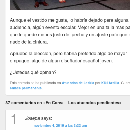
Aunque el vestido me gusta, lo habría dejado para alguna
audiencia, algún evento escolar. Mejor en una talla más p
que le quede menos justo del pecho y un ajuste para que 
nade de la cintura.
Apruebo la elección, pero habría preferido algo de mayor
empaque, algo de algún diseñador español joven.
¿Ustedes qué opinan?
Esta entrada se ha publicado en
Atuendos de Letizia
por
Kiki Ardilla
. Guar
enlace permanente
.
37 comentarios en «En Corea – Los atuendos pendientes»
1
Josepa
says:
noviembre 4, 2019 a las 3:33 am