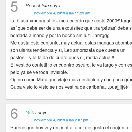
5
Rosachicle
says:
noviembre 4, 2019 a las 11:29 am
La blusa «monaguillo» me acuerdo que costó 2000€ larg
así que debe ser de una exquisitez que tira ‘pátras’ debe s
bordada a mano y por la noche sin luz…arrrggg
Me gusta este conjunto, muy actual estas mangas abomb
son ultima tendencia y si, Leti amortizala que cuesta un
pastón…y la falda de cuero pues si, moda actual!!
El vestido confetti lo encuentro oscuro, le va largo y con e
pelo ya se ve toda invisible.
Opino como Maru que viaje más deslucido y con poca grac
Cuba visto lo visto se nos vestira de caribeña…puajjjjj😬
6
Gaby
says:
noviembre 4, 2019 a las 2:07 pm
Parece que hoy voy en contra, a mi me gustó el conjunto, 