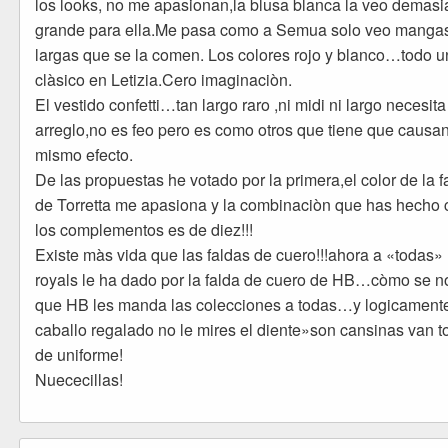
los looks, no me apasionan,la blusa blanca la veo demas
grande para ella.Me pasa como a Semua solo veo manga
largas que se la comen. Los colores rojo y blanco…todo u
clàsico en Letizia.Cero imaginaciòn.
El vestido confetti…tan largo raro ,ni midi ni largo necesita
arreglo,no es feo pero es como otros que tiene que causan
mismo efecto.
De las propuestas he votado por la primera,el color de la f
de Torretta me apasiona y la combinaciòn que has hecho 
los complementos es de diez!!!
Existe màs vida que las faldas de cuero!!!ahora a «todas» 
royals le ha dado por la falda de cuero de HB…còmo se n
que HB les manda las colecciones a todas…y logicament
caballo regalado no le mires el diente»son cansinas van 
de uniforme!
Nuececillas!