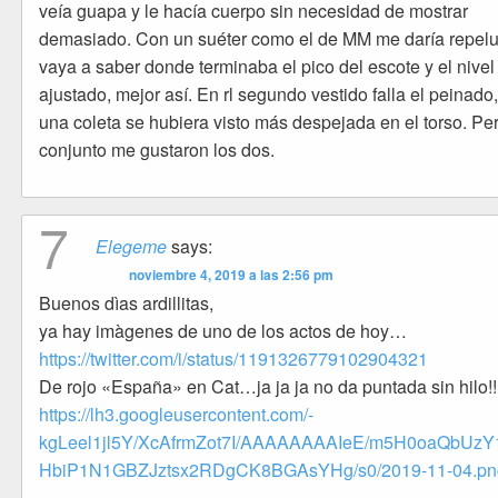
veía guapa y le hacía cuerpo sin necesidad de mostrar
demasiado. Con un suéter como el de MM me daría repelu
vaya a saber donde terminaba el pico del escote y el nivel
ajustado, mejor así. En rl segundo vestido falla el peinado
una coleta se hubiera visto más despejada en el torso. Pe
conjunto me gustaron los dos.
7
Elegeme
says:
noviembre 4, 2019 a las 2:56 pm
Buenos dìas ardillitas,
ya hay imàgenes de uno de los actos de hoy…
https://twitter.com/i/status/1191326779102904321
De rojo «España» en Cat…ja ja ja no da puntada sin hilo!!
https://lh3.googleusercontent.com/-
kgLeel1jl5Y/XcAfrmZot7I/AAAAAAAAIeE/m5H0oaQbUz
HbiP1N1GBZJztsx2RDgCK8BGAsYHg/s0/2019-11-04.pn