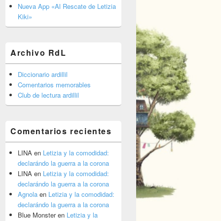
barra
Nueva App «Al Rescate de Letizia
lateral
Kiki»
primaria
Archivo RdL
Diccionario ardillil
Comentarios memorables
Club de lectura ardillil
Comentarios recientes
LINA
en
Letizia y la comodidad:
declarándo la guerra a la corona
LINA
en
Letizia y la comodidad:
declarándo la guerra a la corona
Agnola
en
Letizia y la comodidad:
declarándo la guerra a la corona
Blue Monster
en
Letizia y la