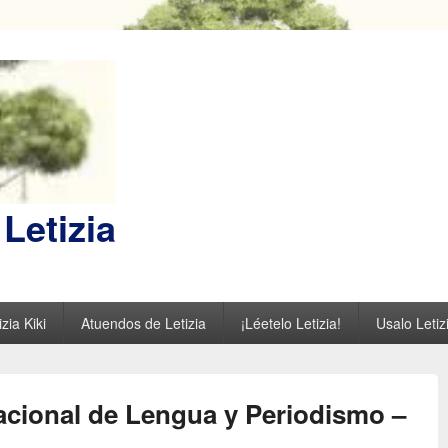
Letizia
zia Kiki
Atuendos de Letizia
¡Léetelo Letizia!
Usalo Letiz
acional de Lengua y Periodismo –