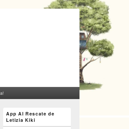
ia!
El
App Al Rescate de
área
Letizia Kiki
de
widget