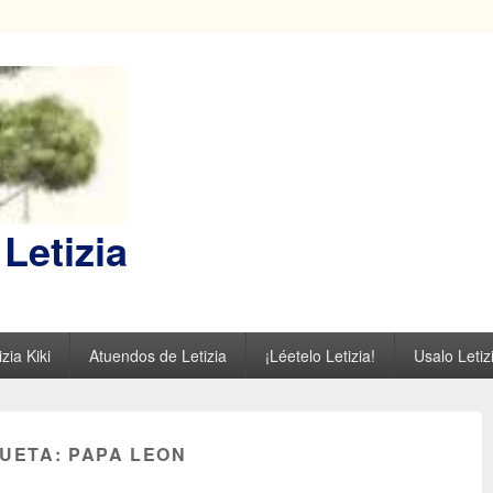
Letizia
zia Kiki
Atuendos de Letizia
¡Léetelo Letizia!
Usalo Letiz
QUETA:
PAPA LEON