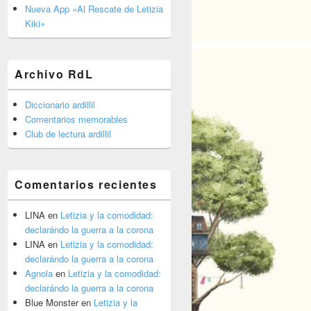
barra
Nueva App «Al Rescate de Letizia
lateral
Kiki»
primaria
Archivo RdL
Diccionario ardillil
Comentarios memorables
Club de lectura ardillil
Comentarios recientes
LINA
en
Letizia y la comodidad:
declarándo la guerra a la corona
LINA
en
Letizia y la comodidad:
declarándo la guerra a la corona
Agnola
en
Letizia y la comodidad:
declarándo la guerra a la corona
Blue Monster
en
Letizia y la