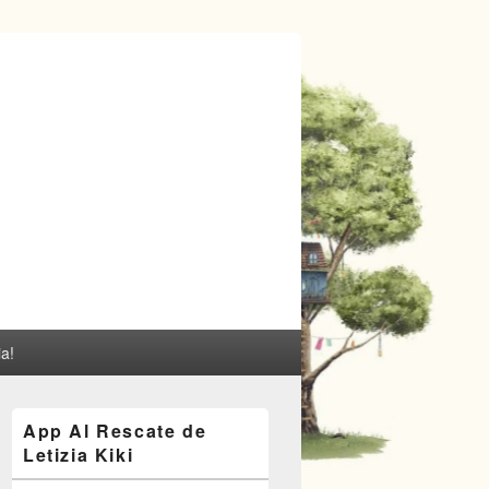
ia!
El
App Al Rescate de
área
Letizia Kiki
de
widget