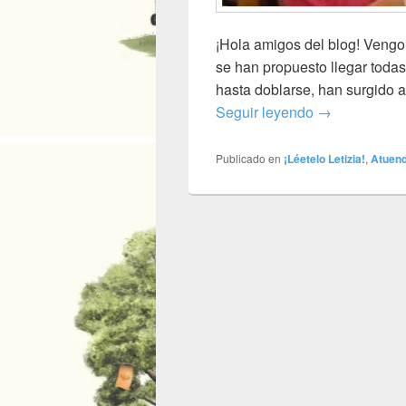
¡Hola amigos del blog! Vengo
se han propuesto llegar todas
hasta doblarse, han surgido a
Letizia de pin
Seguir leyendo
→
Publicado en
¡Léetelo Letizia!
,
Atuend