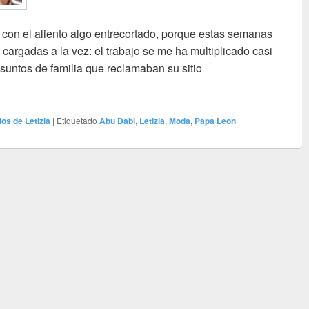
 con el aliento algo entrecortado, porque estas semanas
 cargadas a la vez: el trabajo se me ha multiplicado casi
suntos de familia que reclamaban su sitio
tura y Juan Carlos de escultura
os de Letizia
|
Etiquetado
Abu Dabi
,
Letizia
,
Moda
,
Papa Leon