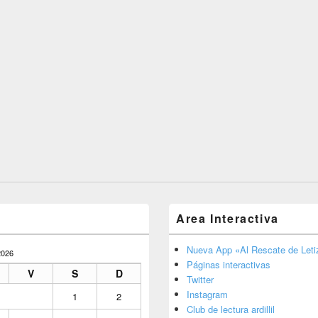
Area Interactiva
Nueva App «Al Rescate de Letiz
026
Páginas interactivas
V
S
D
Twitter
Instagram
1
2
Club de lectura ardillil