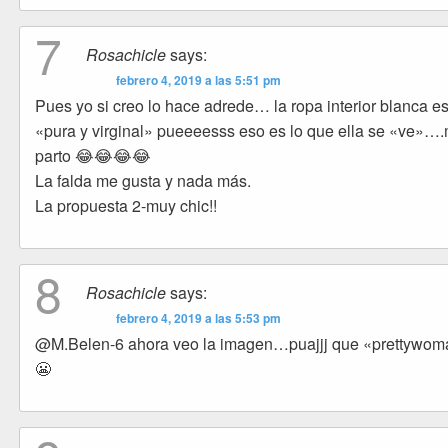
7
Rosachicle
says:
febrero 4, 2019 a las 5:51 pm
Pues yo si creo lo hace adrede… la ropa interior blanca e
«pura y virginal» pueeeesss eso es lo que ella se «ve»…
parto 😂😂😂😂
La falda me gusta y nada más.
La propuesta 2-muy chic!!
8
Rosachicle
says:
febrero 4, 2019 a las 5:53 pm
@M.Belen-6 ahora veo la imagen…puajjj que «prettywo
😬