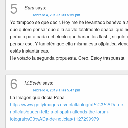
5
Sara
says:
febrero 4, 2019 a las 5:39 pm
Yo tampoco sé qué decir. Hoy me he levantado benévola 
que quiero pensar que ella se vio totalmente opaca, que n
percató para nada del efecto que harían los flash , sí quier
pensar eso. Y también que ella misma está ojiplatica vien
estás instantáneas.
He votado la segunda propuesta. Creo. Estoy traspuesta.
6
M.Belén
says:
febrero 4, 2019 a las 5:47 pm
La imagen que decía Pepa
https://www.gettyimages.es/detail/fotograf%C3%ADa-de-
noticias/queen-letizia-of-spain-attends-the-forum-
fotograf%C3%ADa-de-noticias/1127299979