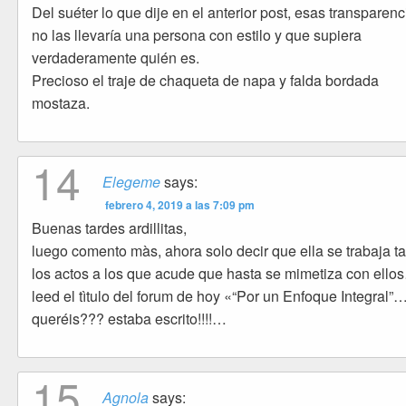
Del suéter lo que dije en el anterior post, esas transparenc
no las llevaría una persona con estilo y que supiera
verdaderamente quién es.
Precioso el traje de chaqueta de napa y falda bordada
mostaza.
14
Elegeme
says:
febrero 4, 2019 a las 7:09 pm
Buenas tardes ardillitas,
luego comento màs, ahora solo decir que ella se trabaja t
los actos a los que acude que hasta se mimetiza con ello
leed el tìtulo del forum de hoy «“Por un Enfoque Integral
queréis??? estaba escrito!!!!…
15
Agnola
says: