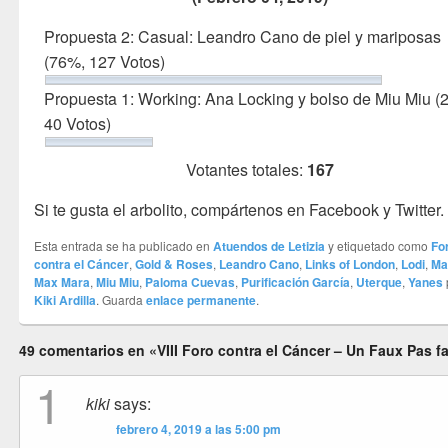
Propuesta 2: Casual: Leandro Cano de piel y mariposas
(76%, 127 Votos)
Propuesta 1: Working: Ana Locking y bolso de Miu Miu
(
40 Votos)
Votantes totales:
167
Si te gusta el arbolito, compártenos en Facebook y Twitter.
Esta entrada se ha publicado en
Atuendos de Letizia
y etiquetado como
Fo
contra el Cáncer
,
Gold & Roses
,
Leandro Cano
,
Links of London
,
Lodi
,
Ma
Max Mara
,
Miu Miu
,
Paloma Cuevas
,
Purificación García
,
Uterque
,
Yanes
Kiki Ardilla
. Guarda
enlace permanente
.
49 comentarios en «VIII Foro contra el Cáncer – Un Faux Pas fa
1
kiki
says:
febrero 4, 2019 a las 5:00 pm