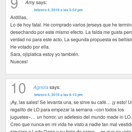
9
Amy
says:
febrero 4, 2019 a las 5:54 pm
Ardillas,
Lo de hoy fatal. He comprado varios jerseys que he termi
desechando por este mismo efecto. La falda me gusta pero
verdad no para este acto. La segunda propuesta es bellís
He votado por ella.
Sara, ojiplatica estoy yo también.
Nueces!
10
Agnola
says:
febrero 4, 2019 a las 6:13 pm
¡Ay, las sales! Se levanta una, se sirve su café… ¡y esto! 
regalito de LO para empezar la semana «con todos los
juguetes»… un horror, un adefesio del mundo made in LO.
Creo que nunca en mi vida he visto a nadie tan mal vestido
siquiera a Lady Gaga y su traje de carne… es que no vale 