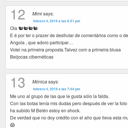
12
Mimi
says:
febrero 4, 2019 a las 6:51 pm
Ola 🐿🐿🐿🐿
E é por ter o prazer de desfrutar de comentários como o d
Angola , que adoro participar…
Votei na primeira proposta.Talvez com a primeira blusa
Beijocas cibernéticas
13
Mónica
says:
febrero 4, 2019 a las 7:04 pm
Me uno al grupo de las que le gusta sólo la falda.
Con las botas tenía mis dudas pero después de ver la foto
ha subido M Belén estoy en shock.
De verdad que no doy crédito con el año que lleva esta mu
😱