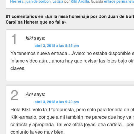
Herrera
,
juan de borbon
,
Letizia
por
Kiki Ardilla
. Guarda
enlace permanen
81 comentarios en «En la misa homenaje por Don Juan de Bor
Carolina Herrera que no falla»
1
kiki
says:
abril 3, 2018 a las 8:35 pm
Ya tenemos nueva entrada…Aviso: no estaba disponible e
infame video aún…ahora hay que revisar las fotos bajo ot
claves.
2
Ani
says:
abril 3, 2018 a las 9:40 pm
Hola Kiki. Voto la 1°propuesta, pero sólo para tenerla en e
Kiki-armario, por que a mí también me parece que hoy va
correcta y apropiada. Tal vez otras joyas, otra cartera…pe
conjunto la veo muy bien.