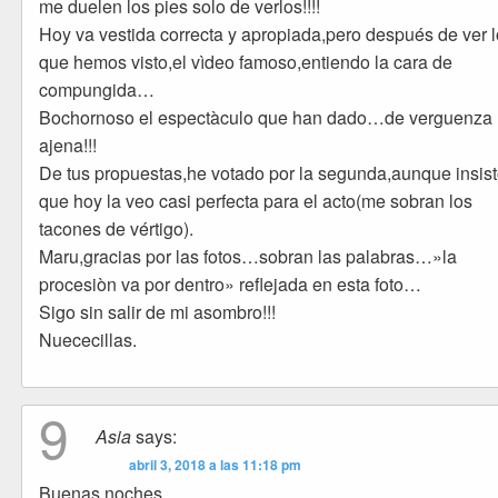
me duelen los pies solo de verlos!!!!
Hoy va vestida correcta y apropiada,pero después de ver l
que hemos visto,el vìdeo famoso,entiendo la cara de
compungida…
Bochornoso el espectàculo que han dado…de verguenza
ajena!!!
De tus propuestas,he votado por la segunda,aunque insis
que hoy la veo casi perfecta para el acto(me sobran los
tacones de vértigo).
Maru,gracias por las fotos…sobran las palabras…»la
procesiòn va por dentro» reflejada en esta foto…
Sigo sin salir de mi asombro!!!
Nuececillas.
9
Asia
says:
abril 3, 2018 a las 11:18 pm
Buenas noches,