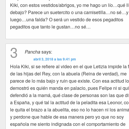
Kiki, con estos vestidos/abrigos, yo me hago un lío…qué l
debajo? Parece un suetercito o una camisetilla…no sé…y
luego…una falda? O será un vestido de esos pegaditos
pegaditos que tanto le gustan…no sé…
3
Pancha
says:
abril 3, 2018 a las 9:41 pm
Hola Kiki, si se refiere al video en el que Letizia impide la 
de las hijas del Rey, con la abuela (Reina de verdad), me
parece de lo más bajo y ruin que existe. Con esa actitud l
demostró es quién manda en palacio, pues Felipe ni si qu
defendió a la mamá, qué clase de personas son las que di
a España, y qué tal la actitud de la peladita esa Leonor, 
le quita el brazo a la abuelita, eso no lo hacen ni los anim
y perdone que hable de esa manera pero yo que no soy
española me siento indignada con el comportamiento de