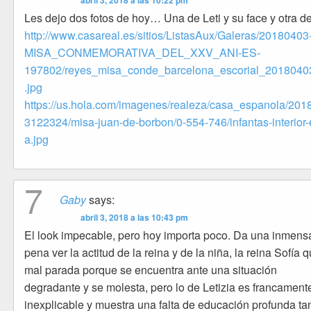
abril 3, 2018 a las 10:22 pm
Les dejo dos fotos de hoy… Una de Leti y su face y otra 
http://www.casareal.es/sitios/ListasAux/Galeras/20180403
MISA_CONMEMORATIVA_DEL_XXV_ANI-ES-
197802/reyes_misa_conde_barcelona_escorial_201804
.jpg
https://us.hola.com/imagenes/realeza/casa_espanola/201
3122324/misa-juan-de-borbon/0-554-746/infantas-interior-
a.jpg
7
Gaby
says:
abril 3, 2018 a las 10:43 pm
El look impecable, pero hoy importa poco. Da una inmens
pena ver la actitud de la reina y de la niña, la reina Sofía 
mal parada porque se encuentra ante una situación
degradante y se molesta, pero lo de Letizia es francament
inexplicable y muestra una falta de educación profunda ta