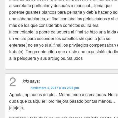
a secretario particular y después a mariscal…tenía que
ponerse guantes blancos para peinarla y debía hacerlo so
una sábana blanca, al final contaba los pelos caídos y si 
más de los que consideraba correctos su irá era
incontrolable,la pobre peluquera al final se hizo una falda
un velcro para esconder los cabellos sin que la jefa se
enterase( no se yo si al final los privilegios compensaban 
trabajo). Tengo entendido que existe una exposición dedi
a la peluquera y sus artilugios. Saludos
2
kiki
says:
noviembre 5, 2017 a las 2:04 pm
Agnola, aplausos de pie…Me he reído a carcajadas. No c
duda que cualquier libro mejora pasado por tus manos…
jajajaja.