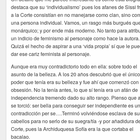
destaca que su ‘individualismo’ pues los afanes de Sissi f
a la Corte consistían en no manejarse como clan, sino co
una persona individual. Vamos, un rasgo más burgués qu
monárquico; y por ende más moderno. No tanto para atribu
un indicio de feminismo al personaje como hace la autora.
Quizá el hecho de aspirar a una ‘vida propia’ sí que le pu
dar ese cariz feminista al personaje.
Aunque era muy contradictorio todo en ella: sobre todo el
asunto de la belleza. A los 20 años descubrió que el únic
poder que tenía era su belleza y fue ahí que comenzó con
obsesión. No la tenía antes, lo que sí tenía era un afán de
independencia tremendo dado su alto rango. Pienso que 
se torció: ser bella para conseguir ser independiente es u
contradicción per se….Terminó volviéndose esclava de su
cabellos para no serlo de su suegra/tía -y por añadidura de
Corte, pues la Archiduquesa Sofía era la que cortaba el
bacalao.