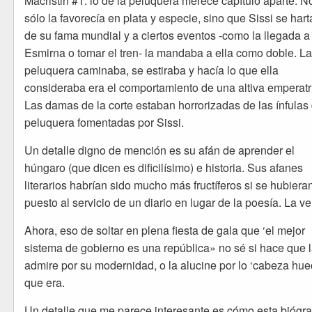
Macristin #1: lo de la peluquera merece capítulo aparte. N
sólo la favorecía en plata y especie, sino que Sissi se har
de su fama mundial y a ciertos eventos -como la llegada a
Esmirna o tomar el tren- la mandaba a ella como doble. L
peluquera caminaba, se estiraba y hacía lo que ella
consideraba era el comportamiento de una altiva emperatr
Las damas de la corte estaban horrorizadas de las ínfulas 
peluquera fomentadas por Sissi.
Un detalle digno de mención es su afán de aprender el
húngaro (que dicen es dificilísimo) e historia. Sus afanes
literarios habrían sido mucho más fructíferos si se hubiera
puesto al servicio de un diario en lugar de la poesía. La v
Ahora, eso de soltar en plena fiesta de gala que ‘el mejor
sistema de gobierno es una república» no sé si hace que 
admire por su modernidad, o la alucine por lo ‘cabeza hue
que era.
Un detalle que me parece interesante es cómo esta biógra