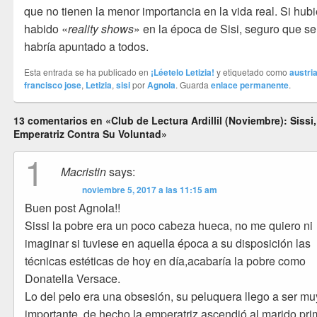
que no tienen la menor importancia en la vida real. Si hub
habido «
reality shows
» en la época de Sisi, seguro que se
habría apuntado a todos.
Esta entrada se ha publicado en
¡Léetelo Letizia!
y etiquetado como
austri
francisco jose
,
Letizia
,
sisi
por
Agnola
. Guarda
enlace permanente
.
13 comentarios en «Club de Lectura Ardillil (Noviembre): Sissi,
Emperatriz Contra Su Voluntad»
1
Macristin
says:
noviembre 5, 2017 a las 11:15 am
Buen post Agnola!!
Sissi la pobre era un poco cabeza hueca, no me quiero ni
imaginar si tuviese en aquella época a su disposición las
técnicas estéticas de hoy en día,acabaría la pobre como
Donatella Versace.
Lo del pelo era una obsesión, su peluquera llego a ser mu
importante, de hecho la emperatriz ascendió al marido pr