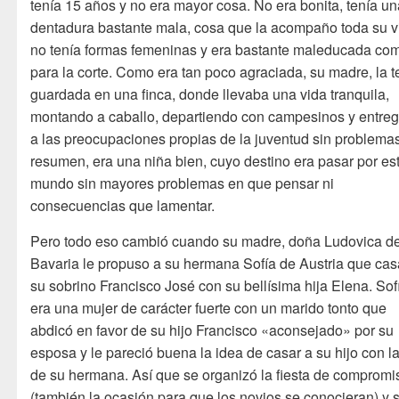
tenía 15 años y no era mayor cosa. No era bonita, tenía u
dentadura bastante mala, cosa que la acompaño toda su v
no tenía formas femeninas y era bastante maleducada co
para la corte. Como era tan poco agraciada, su madre, la t
guardada en una finca, donde llevaba una vida tranquila,
montando a caballo, departiendo con campesinos y entre
a las preocupaciones propias de la juventud sin problema
resumen, era una niña bien, cuyo destino era pasar por es
mundo sin mayores problemas en que pensar ni
consecuencias que lamentar.
Pero todo eso cambió cuando su madre, doña Ludovica d
Bavaria le propuso a su hermana Sofía de Austria que cas
su sobrino Francisco José con su bellísima hija Elena. Sof
era una mujer de carácter fuerte con un marido tonto que
abdicó en favor de su hijo Francisco «aconsejado» por su
esposa y le pareció buena la idea de casar a su hijo con la
de su hermana. Así que se organizó la fiesta de compromi
(también la ocasión para que los novios se conocieran) y 